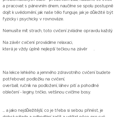
a pracovat s pánevním dnem, naučíme se spolu postupně
dojít k uvědomění, jak naše tělo funguje, jak je důležité být
fyzicky i psychicky v rovnováze.
Nemusíte mít strach, toto cvičení zvládne opravdu každý.
Na závěr cvičení provádime relaxaci,
která je vždy úplně nejlepší tečkou na závěr 🤗.
Na lekce lehkého a jemného zdravotního cvičení budete
potřebovat podložku na cvičení,
overball, ručník na podložení, láhev pití a pohodlné
oblečení - leginy, tričko, vetšinou cvičíme bosy.
... a jako nejdůležitější, co je třeba si sebou přinést, je
dobrá nálada a odhodlání začít a udělat něco pro své