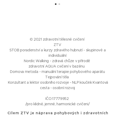
© 2021 zdravotní tělesné cvičení
ZTV
STOB poradenství a kurzy zdravého hubnutí - skupinové a
individuální
Nordic Walking - zdravá chůze v přírodě
zdravotní AQUA cvičení v bazénu
Dornova metoda - manuální terapie pohybového aparátu
Tejpování těla
Konzultant a lektor osobního rozvoje - NLP koučink Kvantová
cesta - osobní rozvoj
IČO:17779952
/pro klidné, jemné, harmonické cvičeni/
Cílem ZTV je náprava pohybových i zdravotních