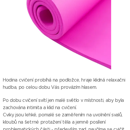
Hodina cvičení probíhá na podložce, hraje klidná relaxačni
hudba, po celou dobu Vás provázím hlasem.
Po dobu cvičení svítí jen malé světlo v místnosti, aby byla
zachována intimita a klid na cvičení.
Cviky jsou lehké, pomalé se zaměřením na uvolnění svalů,
kloubů na šetrné protažení těla a jemně posílení
problematických části - především zad, naučíme se cvičit