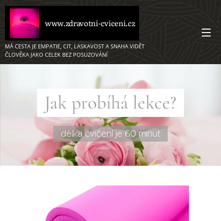
www.zdravotni-cviceni.cz
MÁ CESTA JE EMPATIE, CIT, LASKAVOST A SNAHA VIDĚT
ČLOVĚKA JAKO CELEK BEZ POSUZOVÁNÍ ❤️ ❤️
Jak probíhá lekce?
délka cvičení je 60 minut