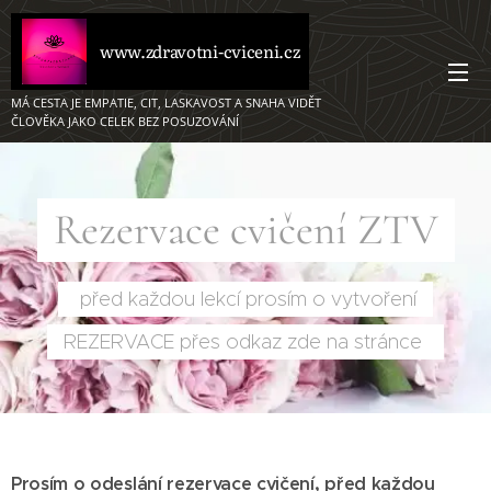
www.zdravotni-cviceni.cz
MÁ CESTA JE EMPATIE, CIT, LASKAVOST A SNAHA VIDĚT
ČLOVĚKA JAKO CELEK BEZ POSUZOVÁNÍ ❤️ ❤️
Rezervace cvičení ZTV
před každou lekcí prosím o vytvoření
REZERVACE přes odkaz zde na stránce
Prosím o odeslání rezervace cvičení, před každou